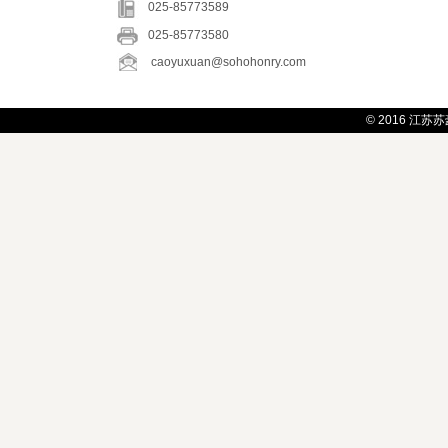
025-85773589
025-85773580
caoyuxuan@sohohonry.com
© 2016
江苏苏